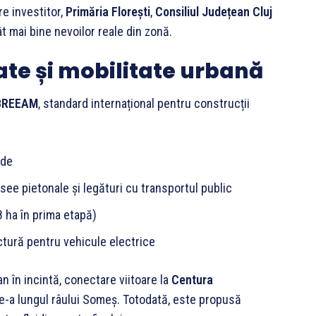
re investitor,
Primăria Florești
,
Consiliul Județean Cluj
t mai bine nevoilor reale din zonă.
ate și mobilitate urbană
BREEAM
, standard internațional pentru construcții
rde
asee pietonale și legături cu transportul public
8 ha în prima etapă)
ctură pentru vehicule electrice
n în incintă, conectare viitoare la
Centura
 de-a lungul râului Someș. Totodată, este propusă