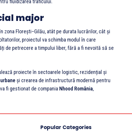
ntru fluidizarea traficului.
cial major
în zona Florești–Gilău, atât pe durata lucrărilor, cât și
ltatorilor, proiectul va schimba modul în care
i de petrecere a timpului liber, fără a fi nevoită să se
ază proiecte în sectoarele logistic, rezidențial și
r urbane
și crearea de infrastructură modernă pentru
e va fi gestionat de compania
Nhood România
,
Popular Categories