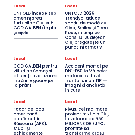
Local
Local
UNTOLD începe sub
UNTOLD 2026:
amenințarea
Trendyol aduce
furtunilor: Cluj sub
spațiu de modă cu
COD GALBEN de ploi
Gina, Smiley și Theo
și vijelii
Rose, în timp ce
Consiliul Județean
Cluj pregătește un
punct informativ
Local
Local
COD GALBEN pentru
Accident mortal pe
viituri pe Someș și
DN1-E60 la Vâlcele:
afluenți: avertizarea
motociclist lovit
intră în vigoare joi
frontal de un TIR —
la prânz
imagini și anchetă
în curs
Local
Local
Focar de loca
Rivus, cel mai mare
americană
proiect mixt din Cluj,
confirmat în
în valoare de 550
Băișoara (AFB):
MILIOANE DE EURO,
stupii și
promite să
echipamente
transforme orașul