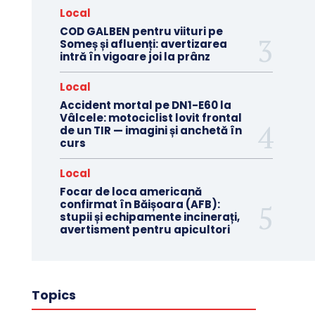
Local
COD GALBEN pentru viituri pe
Someș și afluenți: avertizarea
intră în vigoare joi la prânz
Local
Accident mortal pe DN1-E60 la
Vâlcele: motociclist lovit frontal
de un TIR — imagini și anchetă în
curs
Local
Focar de loca americană
confirmat în Băișoara (AFB):
stupii și echipamente incinerați,
avertisment pentru apicultori
Topics