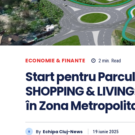
ECONOMIE & FINANTE
2
min.
Read
Start pentru Parc
SHOPPING & LIVING:
în Zona Metropolit
By
Echipa Cluj-News
19 iunie 2025