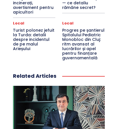
incinerați,
— ce detaliu
avertisment pentru
rămâne secret?
apicultori
Local
Local
Turist polonez jefuit
Progres pe șantierul
la Turda: detalii
Spitalului Pediatric
despre incidentul
Monobloc din Cluj:
de pe malul
ritm avansat al
Arieșului
lucrărilor și apel
pentru finanțare
guvernamentală
Related Articles