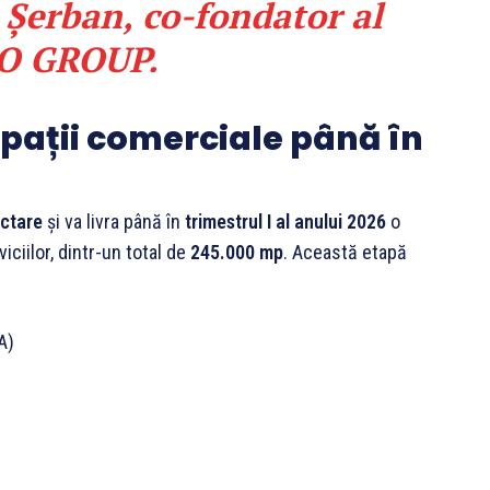
 Șerban
, co-fondator al
O GROUP.
spații comerciale până în
ectare
și va livra până în
trimestrul I al anului 2026
o
iciilor, dintr-un total de
245.000 mp
. Această etapă
A)