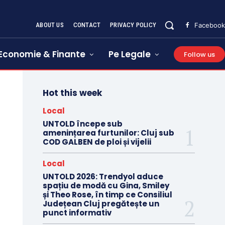
ABOUT US
CONTACT
PRIVACY POLICY
Facebook
Economie & Finante
Pe Legale
Follow us
Hot this week
Local
UNTOLD începe sub
amenințarea furtunilor: Cluj sub
COD GALBEN de ploi și vijelii
Local
UNTOLD 2026: Trendyol aduce
spațiu de modă cu Gina, Smiley
și Theo Rose, în timp ce Consiliul
Județean Cluj pregătește un
punct informativ