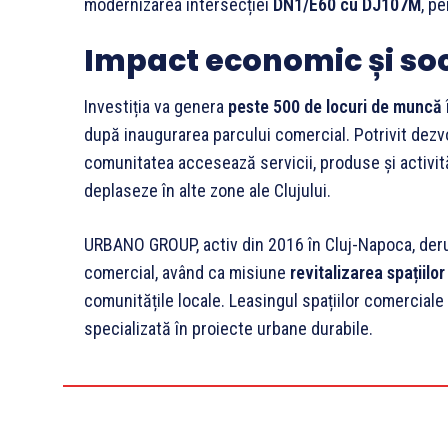
modernizarea intersecției
DN1/E60 cu DJ107M
, pe
Impact economic și so
Investiția va genera
peste 500 de locuri de muncă
după inaugurarea parcului comercial. Potrivit dezvo
comunitatea accesează servicii, produse și activităț
deplaseze în alte zone ale Clujului.
URBANO GROUP, activ din 2016 în Cluj-Napoca, derule
comercial, având ca misiune
revitalizarea spațiilo
comunitățile locale. Leasingul spațiilor comercial
specializată în proiecte urbane durabile.