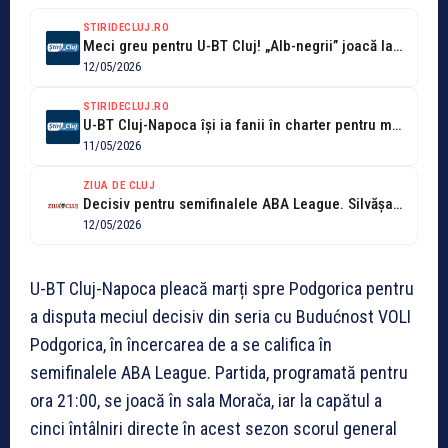
STIRIDECLUJ.RO
Meci greu pentru U-BT Cluj! „Alb-negrii” joacă la Podgorica una dintre cele...
12/05/2026
STIRIDECLUJ.RO
U-BT Cluj-Napoca își ia fanii în charter pentru meciurile decisive ale sezonului!...
11/05/2026
ZIUA DE CLUJ
Decisiv pentru semifinalele ABA League. Silvășan înainte de Buducnost - U-BT: "Este...
12/05/2026
U-BT Cluj-Napoca pleacă marți spre Podgorica pentru
a disputa meciul decisiv din seria cu Budućnost VOLI
Podgorica, în încercarea de a se califica în
semifinalele ABA League. Partida, programată pentru
ora 21:00, se joacă în sala Morača, iar la capătul a
cinci întâlniri directe în acest sezon scorul general