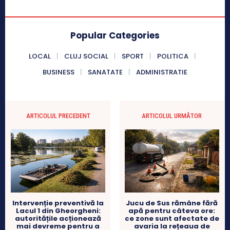
Popular Categories
LOCAL
CLUJ SOCIAL
SPORT
POLITICA
BUSINESS
SANATATE
ADMINISTRATIE
ARTICOLUL PRECEDENT
ARTICOLUL URMĂTOR
Intervenție preventivă la
Jucu de Sus rămâne fără
Lacul 1 din Gheorgheni:
apă pentru câteva ore:
autoritățile acționează
ce zone sunt afectate de
mai devreme pentru a
avaria la rețeaua de