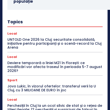
populație
Topics
Local
UNTOLD One 2026 la Cluj: securitate consolidată,
inițiative pentru participanți și o scenă-record la Cluj
Arena
Local
Deviere temporară a liniei M21 în Florești: ce
modificări vor afecta traseul în perioada 5-7 august
2026?
Sport
Jovo Lukic, în vizorul ofertelor: transferul verii la U
Cluj, cu 3 MILIOANE DE EURO în joc
Local
Percheziții în Cluj la un ocol silvic de stat și o rețea de
tăieri ilegale: 12 percheziții și suspiciuni de falsuri în