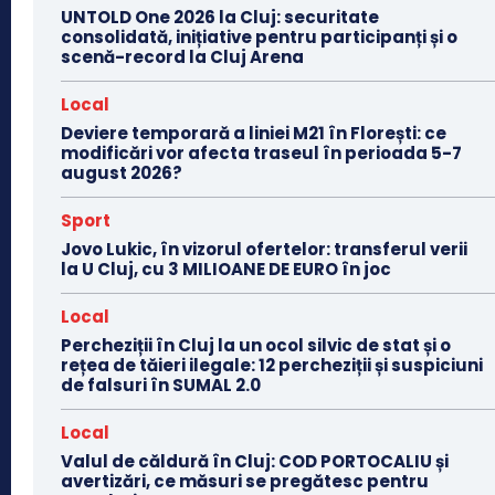
UNTOLD One 2026 la Cluj: securitate
consolidată, inițiative pentru participanți și o
scenă-record la Cluj Arena
Local
Deviere temporară a liniei M21 în Florești: ce
modificări vor afecta traseul în perioada 5-7
august 2026?
Sport
Jovo Lukic, în vizorul ofertelor: transferul verii
la U Cluj, cu 3 MILIOANE DE EURO în joc
Local
Percheziții în Cluj la un ocol silvic de stat și o
rețea de tăieri ilegale: 12 percheziții și suspiciuni
de falsuri în SUMAL 2.0
Local
Valul de căldură în Cluj: COD PORTOCALIU și
avertizări, ce măsuri se pregătesc pentru