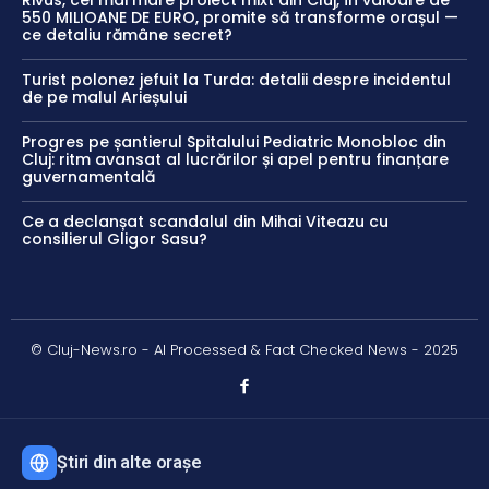
Rivus, cel mai mare proiect mixt din Cluj, în valoare de
550 MILIOANE DE EURO, promite să transforme orașul —
ce detaliu rămâne secret?
Turist polonez jefuit la Turda: detalii despre incidentul
de pe malul Arieșului
Progres pe șantierul Spitalului Pediatric Monobloc din
Cluj: ritm avansat al lucrărilor și apel pentru finanțare
guvernamentală
Ce a declanșat scandalul din Mihai Viteazu cu
consilierul Gligor Sasu?
© Cluj-News.ro - AI Processed & Fact Checked News - 2025
Știri din alte orașe