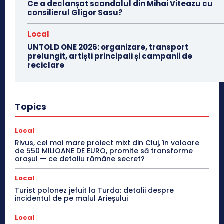
Ce a declanșat scandalul din Mihai Viteazu cu
consilierul Gligor Sasu?
Local
UNTOLD ONE 2026: organizare, transport
prelungit, artiști principali și campanii de
reciclare
Topics
Local
Rivus, cel mai mare proiect mixt din Cluj, în valoare
de 550 MILIOANE DE EURO, promite să transforme
orașul — ce detaliu rămâne secret?
Local
Turist polonez jefuit la Turda: detalii despre
incidentul de pe malul Arieșului
Local