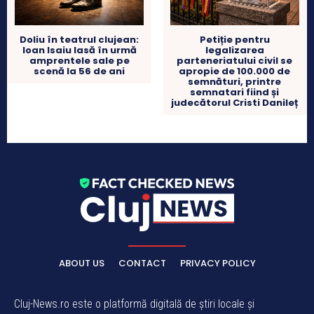
Doliu în teatrul clujean:
Petiție pentru
Ioan Isaiu lasă în urmă
legalizarea
amprentele sale pe
parteneriatului civil se
scenă la 56 de ani
apropie de 100.000 de
semnături, printre
semnatari fiind și
judecătorul Cristi Danileț
ABOUT US
CONTACT
PRIVACY POLICY
Cluj-News.ro este o platformă digitală de știri locale și