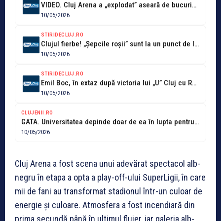
VIDEO. Cluj Arena a „explodat” aseară de bucuria fanilor de la „U”...
10/05/2026
STIRIDECLUJ.RO
Clujul fierbe! „Șepcile roșii” sunt la un punct de lider, iar eroul...
10/05/2026
STIRIDECLUJ.RO
Emil Boc, în extaz după victoria lui „U” Cluj cu Rapid: „Privim...
10/05/2026
CLUJENII.RO
GATA. Universitatea depinde doar de ea în lupta pentru titlu! „U” Cluj...
10/05/2026
Cluj Arena a fost scena unui adevărat spectacol alb-
negru în etapa a opta a play-off-ului SuperLigii, în care
mii de fani au transformat stadionul într-un culoar de
energie și culoare. Atmosfera a fost incendiară din
prima secundă până în ultimul fluier, iar galeria alb-