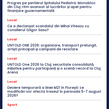
Progres pe șantierul Spitalului Pediatric Monobloc
din Cluj: ritm avansat al lucrărilor și apel pentru
finanțare guvernamentală
Local
Ce a declanșat scandalul din Mihai Viteazu cu
consilierul Gligor Sasu?
Local
UNTOLD ONE 2026: organizare, transport prelungit,
artiști principali și campanii de reciclare
Local
UNTOLD One 2026 la Cluj: securitate consolidată,
inițiative pentru participanți și o scenă-record la Cluj
Arena
Local
Deviere temporară a liniei M21 în Florești: ce
modificări vor afecta traseul în perioada 5-7 august
2026?
Sport