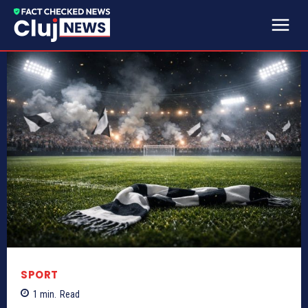
SPORT
1
min.
Read