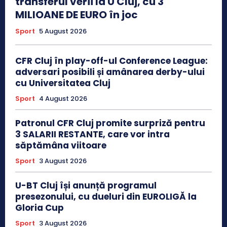
transferul verii la U Cluj, cu 3
MILIOANE DE EURO în joc
Sport
5 August 2026
CFR Cluj în play-off-ul Conference League:
adversari posibili și amânarea derby-ului
cu Universitatea Cluj
Sport
4 August 2026
Patronul CFR Cluj promite surpriză pentru
3 SALARII RESTANTE, care vor intra
săptămâna viitoare
Sport
3 August 2026
U-BT Cluj își anunță programul
presezonului, cu dueluri din EUROLIGĂ la
Gloria Cup
Sport
3 August 2026