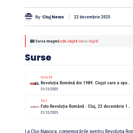
By
Cluj News
22 decembrie 2025
Sursa imaginii:
cdn.cluj24.ro
(via
cluj24
)
Surse
CLUJ24
Revoluția Română din 1989. Clujul care a spus „Nu”. 21 decembrie, ziua...
21/12/2025
ZCJ
Foto Revoluția Română - Cluj, 22 decembrie 1989
21/12/2025
La Cluj-Napoca, comemorările pentru Revoluția Rom