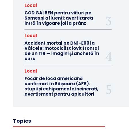
Local
COD GALBEN pentru viituri pe
Someș și afluenți: avertizarea
intră în vigoare joi la prânz
Local
Accident mortal pe DN1-E60 la
Vâlcele: motociclist lovit frontal
de un TIR — imagini și anchetă în
curs
Local
Focar de loca americană
confirmat în Băișoara (AFB):
stupii și echipamente incinerați,
avertisment pentru apicultori
Topics