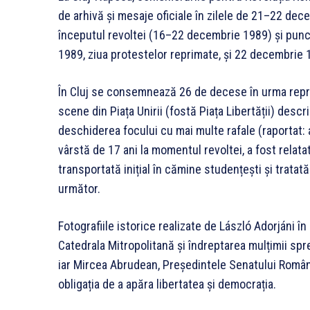
de arhivă și mesaje oficiale în zilele de 21–22 de
începutul revoltei (16–22 decembrie 1989) și pun
1989, ziua protestelor reprimate, și 22 decembrie 1
În Cluj se consemnează 26 de decese în urma represi
scene din Piața Unirii (fostă Piața Libertății) descri
deschiderea focului cu mai multe rafale (raportat: a
vârstă de 17 ani la momentul revoltei, a fost relata
transportată inițial în cămine studențești și tratată
următor.
Fotografiile istorice realizate de László Adorjáni
Catedrala Mitropolitană și îndreptarea mulțimii spre 
iar Mircea Abrudean, Președintele Senatului Român
obligația de a apăra libertatea și democrația.