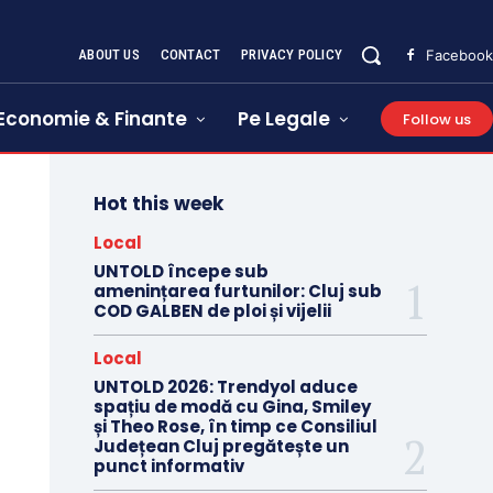
ABOUT US
CONTACT
PRIVACY POLICY
Facebook
Economie & Finante
Pe Legale
Follow us
Hot this week
Local
UNTOLD începe sub
amenințarea furtunilor: Cluj sub
COD GALBEN de ploi și vijelii
Local
UNTOLD 2026: Trendyol aduce
spațiu de modă cu Gina, Smiley
și Theo Rose, în timp ce Consiliul
Județean Cluj pregătește un
punct informativ