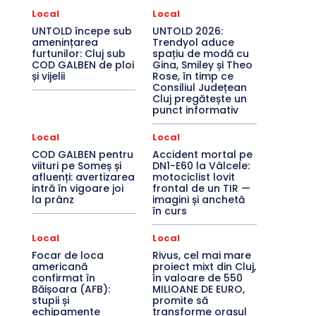
Local
Local
UNTOLD începe sub
UNTOLD 2026:
amenințarea
Trendyol aduce
furtunilor: Cluj sub
spațiu de modă cu
COD GALBEN de ploi
Gina, Smiley și Theo
și vijelii
Rose, în timp ce
Consiliul Județean
Cluj pregătește un
punct informativ
Local
Local
COD GALBEN pentru
Accident mortal pe
viituri pe Someș și
DN1-E60 la Vâlcele:
afluenți: avertizarea
motociclist lovit
intră în vigoare joi
frontal de un TIR —
la prânz
imagini și anchetă
în curs
Local
Local
Focar de loca
Rivus, cel mai mare
americană
proiect mixt din Cluj,
confirmat în
în valoare de 550
Băișoara (AFB):
MILIOANE DE EURO,
stupii și
promite să
echipamente
transforme orașul