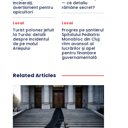
incinerați,
— ce detaliu
avertisment pentru
rămâne secret?
apicultori
Local
Local
Turist polonez jefuit
Progres pe șantierul
la Turda: detalii
Spitalului Pediatric
despre incidentul
Monobloc din Cluj:
de pe malul
ritm avansat al
Arieșului
lucrărilor și apel
pentru finanțare
guvernamentală
Related Articles