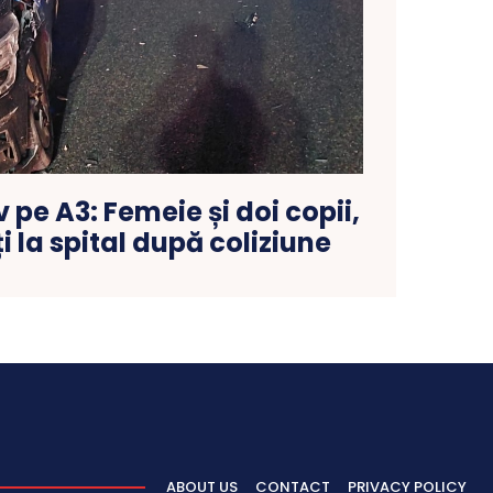
 pe A3: Femeie și doi copii,
i la spital după coliziune
ABOUT US
CONTACT
PRIVACY POLICY