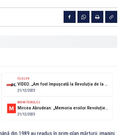
CLUJ24
VIDEO. „Am fost împușcată la Revoluția de la Cluj. Aveam 17 ani”....
21/12/2025
MONITORULCJ
Mircea Abrudean: „Memoria eroilor Revoluției ne obligă să apăram libertatea și democrația”....
21/12/2025
ână din 1989 au readus în prim-plan mărturii, imagini