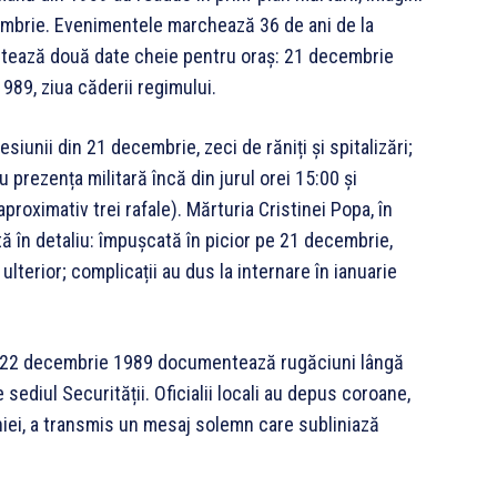
cembrie. Evenimentele marchează 36 de ani de la
ctează două date cheie pentru oraș: 21 decembrie
989, ziua căderii regimului.
unii din 21 decembrie, zeci de răniți și spitalizări;
u prezența militară încă din jurul orei 15:00 și
proximativ trei rafale). Mărturia Cristinei Popa, în
tă în detaliu: împușcată în picior pe 21 decembrie,
 ulterior; complicații au dus la internare în ianuarie
 în 22 decembrie 1989 documentează rugăciuni lângă
sediul Securității. Oficialii locali au depus coroane,
iei, a transmis un mesaj solemn care subliniază