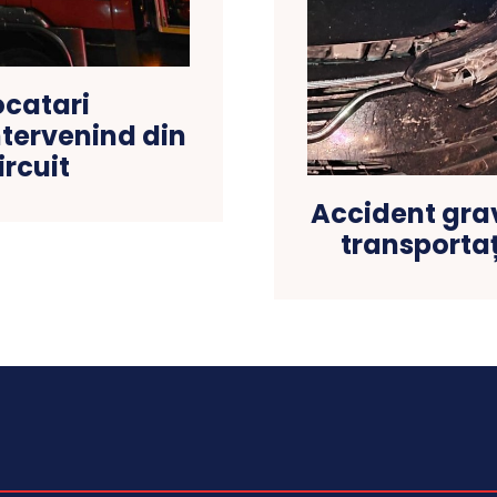
locatari
ntervenind din
ircuit
Accident grav
transportaț