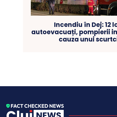
Incendiu în Dej: 12 
autoevacuați, pompierii i
cauza unui scurtc