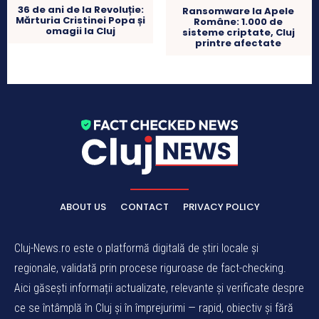
36 de ani de la Revoluție:
Ransomware la Apele
Mărturia Cristinei Popa și
Române: 1.000 de
omagii la Cluj
sisteme criptate, Cluj
printre afectate
ABOUT US
CONTACT
PRIVACY POLICY
Cluj-News.ro este o platformă digitală de știri locale și
regionale, validată prin procese riguroase de fact-checking.
Aici găsești informații actualizate, relevante și verificate despre
ce se întâmplă în Cluj și în împrejurimi — rapid, obiectiv și fără