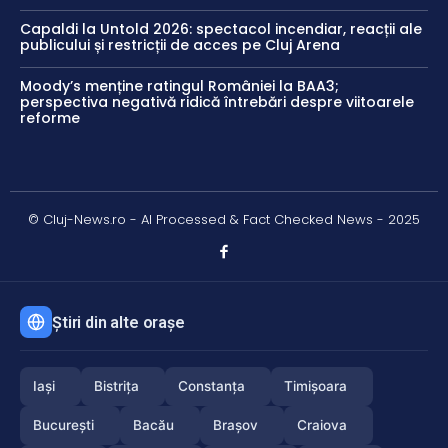
Capaldi la Untold 2026: spectacol incendiar, reacții ale
publicului și restricții de acces pe Cluj Arena
Moody’s menține ratingul României la BAA3;
perspectiva negativă ridică întrebări despre viitoarele
reforme
© Cluj-News.ro - AI Processed & Fact Checked News - 2025
Știri din alte orașe
Iași
Bistrița
Constanța
Timișoara
București
Bacău
Brașov
Craiova