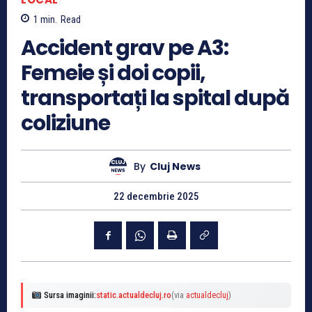
1
min.
Read
Accident grav pe A3:
Femeie și doi copii,
transportați la spital după
coliziune
By
Cluj News
22 decembrie 2025
Sursa imaginii:
static.actualdecluj.ro
(via
actualdecluj
)