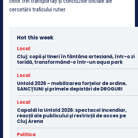
celor trei transportați și concluziile oficiale ale
cercetării traficului rutier.
Hot this week
Local
Cluj: copii și tineri în fântâna arteziană, într-o zi
toridă, transformând-o într-un aqua park
Local
Untold 2026 – mobilizarea forțelor de ordine,
SANCȚIUNI și primele depistări de DROGURI
Local
Capaldi la Untold 2026: spectacol incendiar,
reacții ale publicului și restricții de acces pe
Cluj Arena
Politica