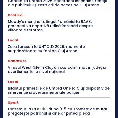
Capaldi la Untold 2026: spectacol incendiar, reacții
ale publicului și restricții de acces pe Cluj Arena
Politica
Moody’s menține ratingul României la BAA3;
perspectiva negativă ridică întrebări despre
viitoarele reforme
Local
Zara Larsson la UNTOLD 2026: momente
surprinzătoare cu fani pe Cluj Arena
Sanatate
Virusul West Nile în Cluj: un caz confirmat în județ și
avertismente la nivel național
Local
Bilanțul primei zile de Untold One la Cluj: dispozitiv de
intervenție și avertismente ale poliției
Sport
Cutremur la CFR Cluj după 0-5 cu Tromsø: ce mutări
pregătește patronul și cine ar putea pleca