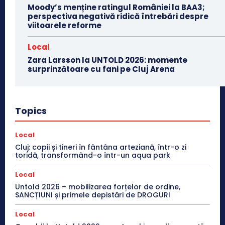
Moody’s menține ratingul României la BAA3;
perspectiva negativă ridică întrebări despre
viitoarele reforme
Local
Zara Larsson la UNTOLD 2026: momente
surprinzătoare cu fani pe Cluj Arena
Topics
Local
Cluj: copii și tineri în fântâna arteziană, într-o zi
toridă, transformând-o într-un aqua park
Local
Untold 2026 – mobilizarea forțelor de ordine,
SANCȚIUNI și primele depistări de DROGURI
Local