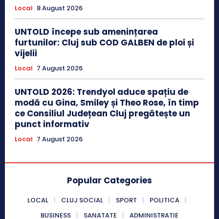
Local
8 August 2026
UNTOLD începe sub amenințarea
furtunilor: Cluj sub COD GALBEN de ploi și
vijelii
Local
7 August 2026
UNTOLD 2026: Trendyol aduce spațiu de
modă cu Gina, Smiley și Theo Rose, în timp
ce Consiliul Județean Cluj pregătește un
punct informativ
Local
7 August 2026
Popular Categories
LOCAL
CLUJ SOCIAL
SPORT
POLITICA
BUSINESS
SANATATE
ADMINISTRATIE