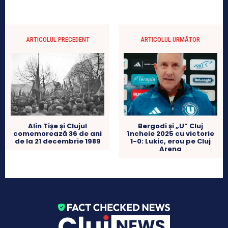
ARTICOLUL PRECEDENT
ARTICOLUL URMĂTOR
Alin Tișe și Clujul
Bergodi și „U” Cluj
comemorează 36 de ani
încheie 2025 cu victorie
de la 21 decembrie 1989
1-0: Lukic, erou pe Cluj
Arena