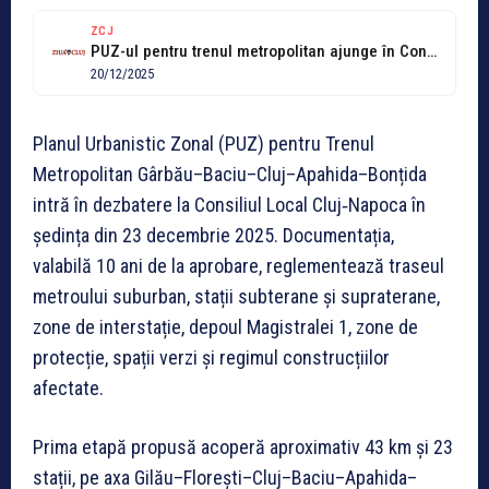
ZCJ
PUZ-ul pentru trenul metropolitan ajunge în Consiliul Local
20/12/2025
Planul Urbanistic Zonal (PUZ) pentru Trenul
Metropolitan Gârbău–Baciu–Cluj–Apahida–Bonțida
intră în dezbatere la Consiliul Local Cluj‑Napoca în
ședința din 23 decembrie 2025. Documentația,
valabilă 10 ani de la aprobare, reglementează traseul
metroului suburban, stații subterane și supraterane,
zone de interstație, depoul Magistralei 1, zone de
protecție, spații verzi și regimul construcțiilor
afectate.
Prima etapă propusă acoperă aproximativ 43 km şi 23
stații, pe axa Gilău–Florești–Cluj–Baciu–Apahida–