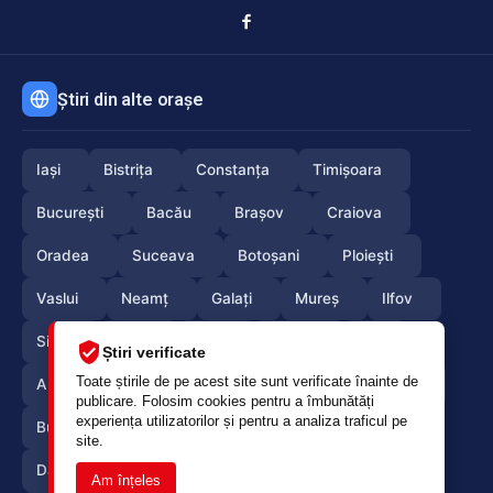
Știri din alte orașe
Iași
Bistrița
Constanța
Timișoara
București
Bacău
Brașov
Craiova
Oradea
Suceava
Botoșani
Ploiești
Vaslui
Neamț
Galați
Mureș
Ilfov
Sibiu
Arad
Alba
Tulcea
Olt
Știri verificate
Toate știrile de pe acest site sunt verificate înainte de
Arges
Maramures
Vrancea
Satumare
publicare. Folosim cookies pentru a îmbunătăți
experiența utilizatorilor și pentru a analiza traficul pe
Buzau
Braila
Calarasi
Caras-Severin
site.
Dambovita
Giurgiu
Gorj
Hunedoara
Am înțeles