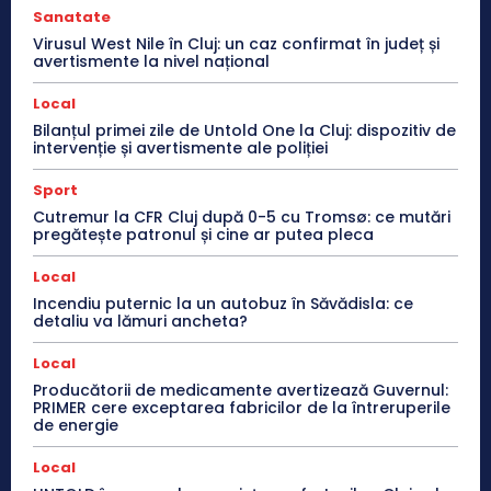
Sanatate
Virusul West Nile în Cluj: un caz confirmat în județ și
avertismente la nivel național
Local
Bilanțul primei zile de Untold One la Cluj: dispozitiv de
intervenție și avertismente ale poliției
Sport
Cutremur la CFR Cluj după 0-5 cu Tromsø: ce mutări
pregătește patronul și cine ar putea pleca
Local
Incendiu puternic la un autobuz în Săvădisla: ce
detaliu va lămuri ancheta?
Local
Producătorii de medicamente avertizează Guvernul:
PRIMER cere exceptarea fabricilor de la întreruperile
de energie
Local