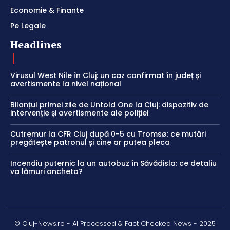
Economie & Finante
Pe Legale
Headlines
Virusul West Nile în Cluj: un caz confirmat în județ și
avertismente la nivel național
Bilanțul primei zile de Untold One la Cluj: dispozitiv de
intervenție și avertismente ale poliției
Cutremur la CFR Cluj după 0-5 cu Tromsø: ce mutări
pregătește patronul și cine ar putea pleca
Incendiu puternic la un autobuz în Săvădisla: ce detaliu
va lămuri ancheta?
© Cluj-News.ro - AI Processed & Fact Checked News - 2025