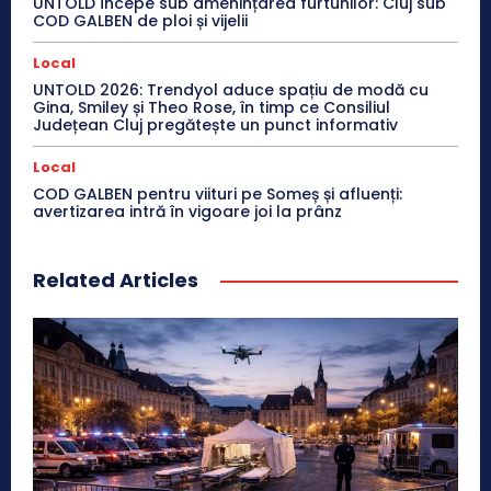
UNTOLD începe sub amenințarea furtunilor: Cluj sub
COD GALBEN de ploi și vijelii
Local
UNTOLD 2026: Trendyol aduce spațiu de modă cu
Gina, Smiley și Theo Rose, în timp ce Consiliul
Județean Cluj pregătește un punct informativ
Local
COD GALBEN pentru viituri pe Someș și afluenți:
avertizarea intră în vigoare joi la prânz
Related Articles