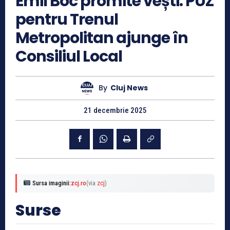
Emil Boc promite vești: PUZ
pentru Trenul
Metropolitan ajunge în
Consiliul Local
By
Cluj News
21 decembrie 2025
Sursa imaginii:
zcj.ro
(via
zcj
)
Surse