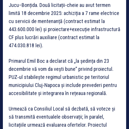
Jucu–Bonțida. Două licitații-cheie au avut termen
limită 18 decembrie 2025: achiziția a 7 rame electrice
cu servicii de mentenanță (contract estimat la
443.600.000 lei) și proiectare+execuție infrastructură
CF plus lucrări auxiliare (contract estimat la
474.030.818 lei).
Primarul Emil Boc a declarat că „la ședința din 23
decembrie vă vom da vești bune” privind proiectul.
PUZ‑ul stabilește regimul urbanistic pe teritoriul
municipiului Cluj‑Napoca și include prevederi pentru
accesibilitate şi integrarea în rețeaua regională.
Urmează ca Consiliul Local să dezbată, să voteze și
să transmită eventualele observații; în paralel,
licitațiile urmează evaluarea ofertelor. Proiectul